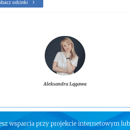
bacz odcinki
Aleksandra Lągawa
jesz wsparcia przy projekcie internetowym lub