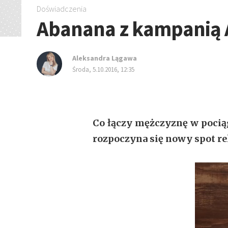
Doświadczenia
Abanana z kampanią A
Aleksandra Lągawa
środa, 5.10.2016, 12:35
Co łączy mężczyznę w pocią
rozpoczyna się nowy spot r