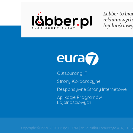
Labber to bra
reklamowych,
lojalnościowy
Outsourcing IT
Strony Korporacyjne
Responsywne Strony Internetowe
Aplikacje Programów
Lojalnościowych
Copyright © 1999-2026 Grupa EURA7 | os. 2 Pułku Lotniczego 47A, 31-