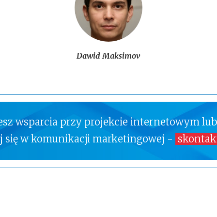
Dawid Maksimov
jesz wsparcia przy projekcie internetowym lub
ej się w komunikacji marketingowej -
skontakt