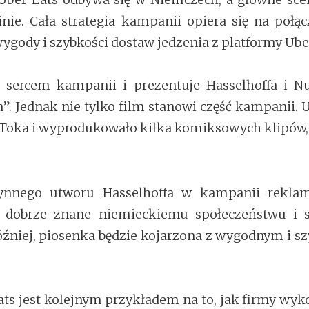
nie. Cała strategia kampanii opiera się na połąc
gody i szybkości dostaw jedzenia z platformy Uber
 sercem kampanii i prezentuje Hasselhoffa i N
. Jednak nie tylko film stanowi część kampanii. 
kToka i wyprodukowało kilka komiksowych klipów, 
łynnego utworu Hasselhoffa w kampanii reklam
t dobrze znane niemieckiemu społeczeństwu i
t później, piosenka będzie kojarzona z wygodnym i
 jest kolejnym przykładem na to, jak firmy wyko