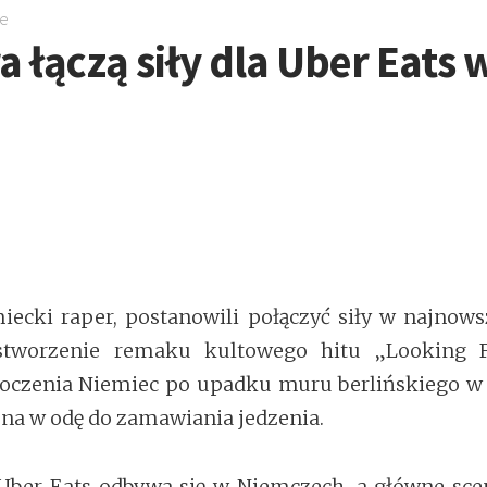
ne
ra łączą siły dla Uber Eat
miecki raper, postanowili połączyć siły w najno
stworzenie remaku kultowego hitu „Looking F
oczenia Niemiec po upadku muru berlińskiego w 
ona w odę do zamawiania jedzenia.
er Eats odbywa się w Niemczech, a główne sceny