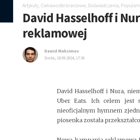
Artykuły
,
Ciekawostki branżowe
,
Doświadczenia
,
Popular
David Hasselhoff i Nu
reklamowej
Dawid Maksimov
środa, 18.09.2024, 17:30
David Hasselhoff i Nura, nie
Uber Eats. Ich celem jest 
nieoficjalnym hymnem zjedn
piosenka została przekształc
Nowa kampania reklamowa Ub