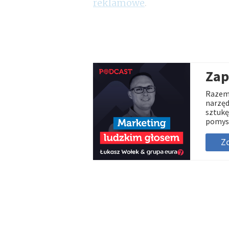
reklamowe
.
Zap
Razem 
narzęd
sztukę
pomys
Zo