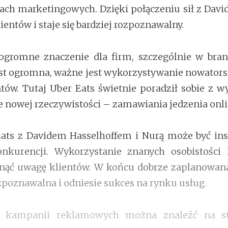
ach marketingowych. Dzięki połączeniu sił z Dav
entów i staje się bardziej rozpoznawalny.
romne znaczenie dla firm, szczególnie w branż
est ogromna, ważne jest wykorzystywanie nowator
tów. Tutaj Uber Eats świetnie poradził sobie z 
e nowej rzeczywistości – zamawiania jedzenia onli
s z Davidem Hasselhoffem i Nurą może być inspi
onkurencji. Wykorzystanie znanych osobistości
ągnąć uwagę klientów. W końcu dobrze zaplanow
ozpoznawalna i odniesie sukces na rynku usług.
at kampanii reklamowych można znaleźć na s