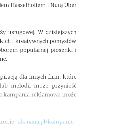
idem Hasselhoffem i Nurą Uber
y usługowej. W dzisiejszych
skich i kreatywnych pomysłów,
wyborem popularnej piosenki i
ne.
racją dla innych firm, które
 lub melodii może przynieść
ana kampania reklamowa może
tronie
abanana.pl/kampanie-