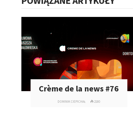
POWIĄZANE ARTYKUŁY
Crème de la news #76
DOMINIK CIEPICHAŁ
2180