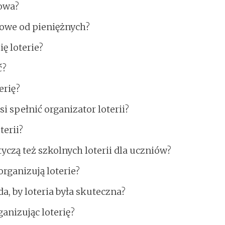
sowa?
ntowe od pieniężnych?
ę loterie?
ć?
erię?
 spełnić organizator loterii?
terii?
tyczą też szkolnych loterii dla uczniów?
rganizują loterie?
a, by loteria była skuteczna?
anizując loterię?