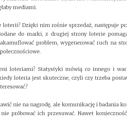
nęłaby mediami.
loterii? Dzięki nim rośnie sprzedaż, następuje p
odane do marki, z drugiej strony loterie pomag
zakamuflować problem, wygenerować ruch na stron
społecznościowe.
eni loteriami? Statystyki mówią co innego i wa
 kiedy loteria jest skuteczne, czyli czy trzeba p
nteresować?
awić nie na nagrodę, ale komunikację i badania k
 nie próbować ich przesuwać. Nawet konieczność 