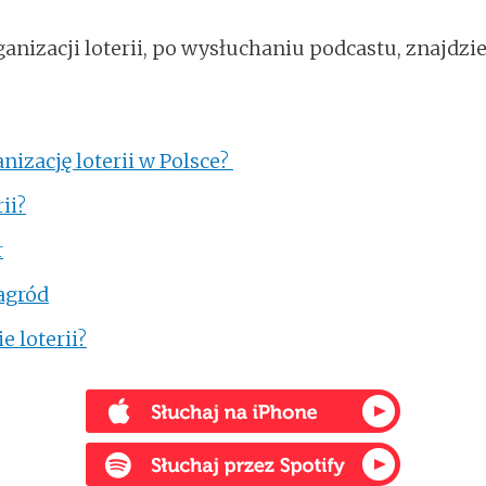
ganizacji loterii, po wysłuchaniu podcastu, znajdz
nizację loterii w Polsce?
ii?
r
agród
 loterii?