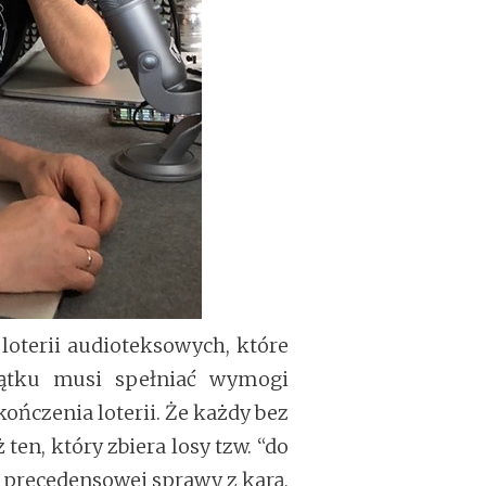
 loterii audioteksowych, które
jątku musi spełniać wymogi
kończenia loterii. Że każdy bez
ten, który zbiera losy tzw. “do
 precedensowej sprawy z karą,