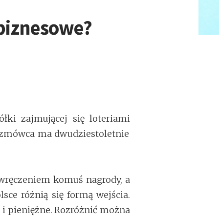
 biznesowe?
łki zajmującej się loteriami
rozmówca ma dwudziestoletnie
 z wręczeniem komuś nagrody, a
lsce różnią się formą wejścia.
 i pieniężne. Rozróżnić można