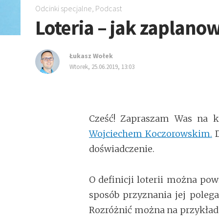
Odcinki specjalne
,
Podcast
Loteria – jak zaplano
Łukasz Wołek
wtorek, 25.06.2019, 13:03
Cześć! Zapraszam Was na kol
Wojciechem Koczorowskim.
D
doświadczenie.
O definicji loterii można pow
sposób przyznania jej polega 
Rozróżnić można na przykład 