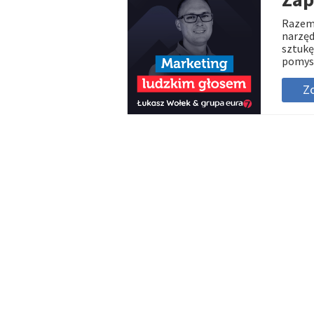
Razem 
narzęd
sztukę
pomys
Zo