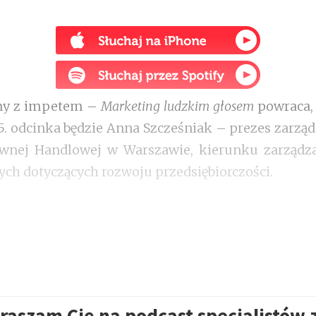
my z impetem –
Marketing ludzkim głosem
powraca,
. odcinka będzie Anna Szcześniak – prezes zarząd
ównej Handlowej w Warszawie, kierunku zarządz
ych dotyczących rozwoju przedsiębiorczości.
raszam Cię na podcast specjalistów 