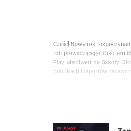
Cześć! Nowy rok rozpoczyna
roli prowadzącego! Gościem 85
Play, absolwentka Szkoły Gł
publikacji i raportów badawcz
Zap