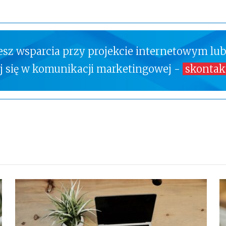
jesz wsparcia przy projekcie internetowym lub
ej się w komunikacji marketingowej -
skontakt