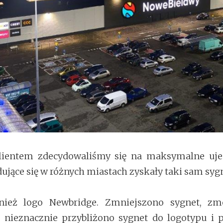
lientem zdecydowaliśmy się na maksymalne ujed
jące się w różnych miastach zyskały taki sam sygn
nież logo Newbridge. Zmniejszono sygnet, zmo
 nieznacznie przybliżono sygnet do logotypu i p