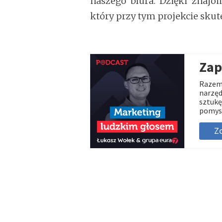
naszego biura. Dzięki znajo
który przy tym projekcie sku
Zap
Razem 
narzęd
sztukę
pomys
Zo