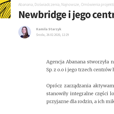
Abanana
,
Doświadczenia
,
Najnowsze
,
Omówienia projekt
Newbridge i jego cen
Kamila Starzyk
środa, 26.02.2020, 12:29
Agencja Abanana stworzyła n
Sp. z o.o i jego trzech centró
Oprócz zarządzania aktywami
stanowiły integralne części 
przyjazne dla rodzin, a ich 