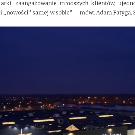
arki, zaangażowanie młodszych klientów, ujedn
 „nowości” samej w sobie” – mówi Adam Fatyga, 