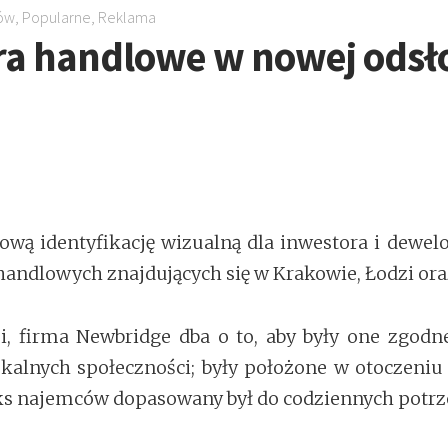
ów
,
Popularne
,
Reklama
tra handlowe w nowej odsł
ową identyfikację wizualną dla inwestora i dewel
w handlowych znajdujących się w Krakowie, Łodzi or
, firma Newbridge dba o to, aby były one zgodne
lokalnych społeczności; były położone w otoczeniu
miks najemców dopasowany był do codziennych potrz