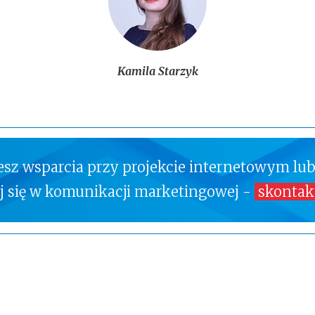
Kamila Starzyk
jesz wsparcia przy projekcie internetowym lub
ej się w komunikacji marketingowej -
skontakt