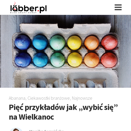
Abanana
,
Ciekawostki branżowe
,
Najnowsze
Pięć przykładów jak „wybić się”
na Wielkanoc