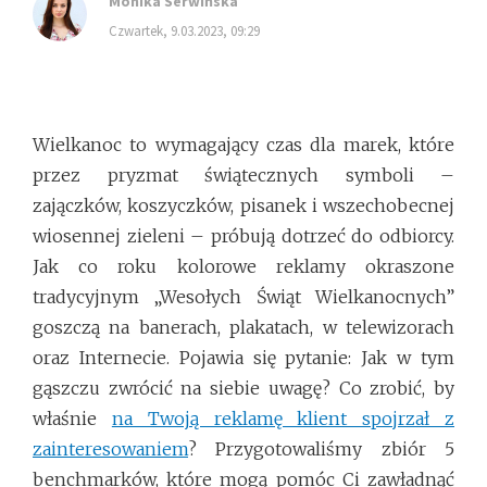
Monika Serwińska
czwartek, 9.03.2023, 09:29
Wielkanoc to wymagający czas dla marek, które
przez pryzmat świątecznych symboli –
zajączków, koszyczków, pisanek i wszechobecnej
wiosennej zieleni – próbują dotrzeć do odbiorcy.
Jak co roku kolorowe reklamy okraszone
tradycyjnym „Wesołych Świąt Wielkanocnych”
goszczą na banerach, plakatach, w telewizorach
oraz Internecie. Pojawia się pytanie: Jak w tym
gąszczu zwrócić na siebie uwagę? Co zrobić, by
właśnie
na Twoją reklamę klient spojrzał z
zainteresowaniem
? Przygotowaliśmy zbiór 5
benchmarków, które mogą pomóc Ci zawładnąć