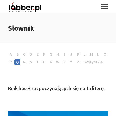
Słownik
A
B
C
D
E
F
G
H
I
J
K
L
M
N
O
P
Q
R
S
T
U
V
W
X
Y
Z
Wszystkie
Brak haseł rozpoczynających się na tą literę.