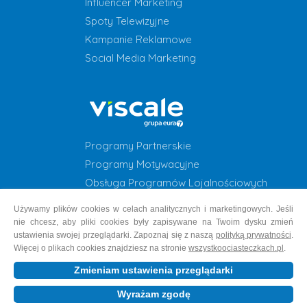
Influencer Marketing
Spoty Telewizyjne
Kampanie Reklamowe
Social Media Marketing
Programy Partnerskie
Programy Motywacyjne
Obsługa Programów Lojalnościowych
Programy Lojalnościowe
Używamy plików cookies w celach analitycznych i marketingowych. Jeśli
nie chcesz, aby pliki cookies były zapisywane na Twoim dysku zmień
ustawienia swojej przeglądarki. Zapoznaj się z naszą
polityką prywatności
.
Więcej o plikach cookies znajdziesz na stronie
wszystkoociasteczkach.pl
.
Copyright © 1999-2026 Grupa EURA7 | os. 2 Pułku Lotniczego 47A, 31-
Zmieniam ustawienia przeglądarki
870 Kraków
Wyrażam zgodę
Polityka prywatności
Szukaj nas na