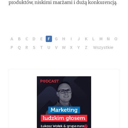
produktów, niskimi marżami i dużą konkurencją.
A
B
C
D
E
F
G
H
I
J
K
L
M
N
O
P
Q
R
S
T
U
V
W
X
Y
Z
Wszystkie