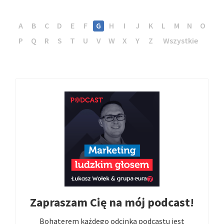
A
B
C
D
E
F
G
H
I
J
K
L
M
N
O
P
Q
R
S
T
U
V
W
X
Y
Z
Wszystkie
Zapraszam Cię na mój podcast!
Bohaterem każdego odcinka podcastu jest