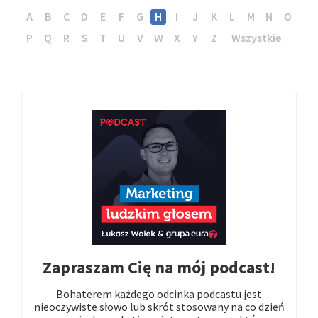
A
B
C
D
E
F
G
H
I
J
K
L
M
N
O
P
Q
R
S
T
U
V
W
X
Y
Z
Wszystkie
Zapraszam Cię na mój podcast!
Bohaterem każdego odcinka podcastu jest
nieoczywiste słowo lub skrót stosowany na co dzień