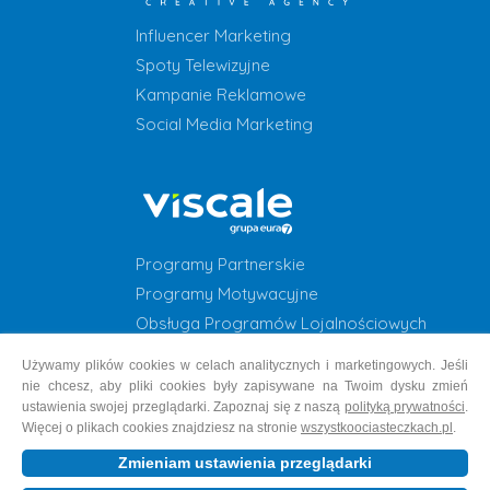
Influencer Marketing
Spoty Telewizyjne
Kampanie Reklamowe
Social Media Marketing
Programy Partnerskie
Programy Motywacyjne
Obsługa Programów Lojalnościowych
Programy Lojalnościowe
Używamy plików cookies w celach analitycznych i marketingowych. Jeśli
nie chcesz, aby pliki cookies były zapisywane na Twoim dysku zmień
ustawienia swojej przeglądarki. Zapoznaj się z naszą
polityką prywatności
.
Więcej o plikach cookies znajdziesz na stronie
wszystkoociasteczkach.pl
.
Copyright © 1999-2026 Grupa EURA7 | os. 2 Pułku Lotniczego 47A, 31-
Zmieniam ustawienia przeglądarki
870 Kraków