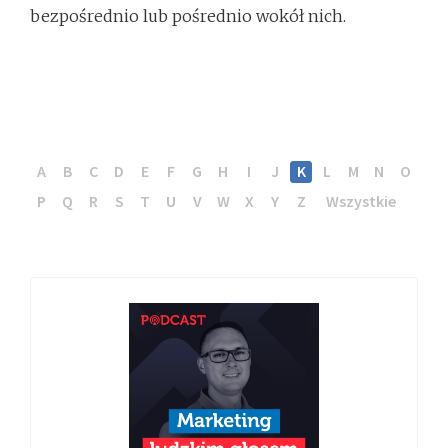
bezpośrednio lub pośrednio wokół nich.
A
B
C
D
E
F
G
H
I
J
K
L
M
N
O
P
Q
R
S
T
U
V
W
X
Y
Z
Wszystkie