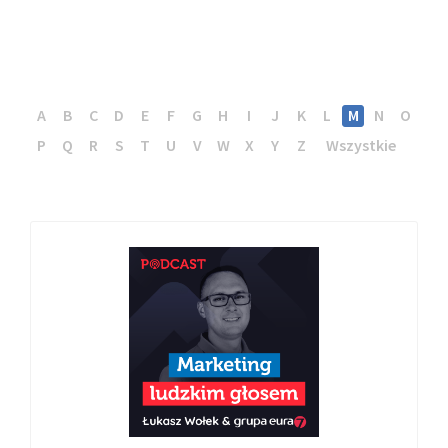
A
B
C
D
E
F
G
H
I
J
K
L
M
N
O
P
Q
R
S
T
U
V
W
X
Y
Z
Wszystkie