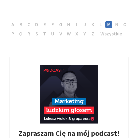
A
B
C
D
E
F
G
H
I
J
K
L
M
N
O
P
Q
R
S
T
U
V
W
X
Y
Z
Wszystkie
Zapraszam Cię na mój podcast!