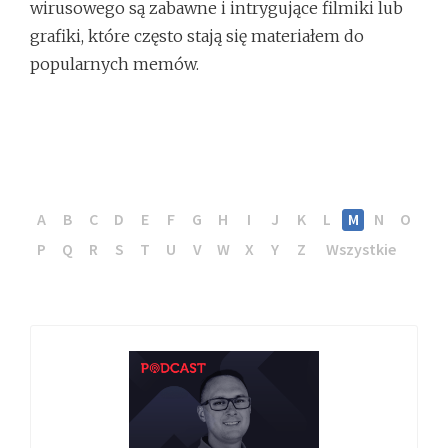
wirusowego są zabawne i intrygujące filmiki lub
grafiki, które często stają się materiałem do
popularnych memów.
A
B
C
D
E
F
G
H
I
J
K
L
M
N
O
P
Q
R
S
T
U
V
W
X
Y
Z
Wszystkie