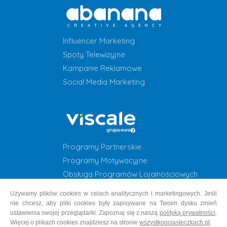
Influencer Marketing
Spoty Telewizyjne
Kampanie Reklamowe
Social Media Marketing
Programy Partnerskie
Programy Motywacyjne
Obsługa Programów Lojalnościowych
Programy Lojalnościowe
Używamy plików cookies w celach analitycznych i marketingowych. Jeśli
nie chcesz, aby pliki cookies były zapisywane na Twoim dysku zmień
ustawienia swojej przeglądarki. Zapoznaj się z naszą
polityką prywatności
.
Więcej o plikach cookies znajdziesz na stronie
wszystkoociasteczkach.pl
.