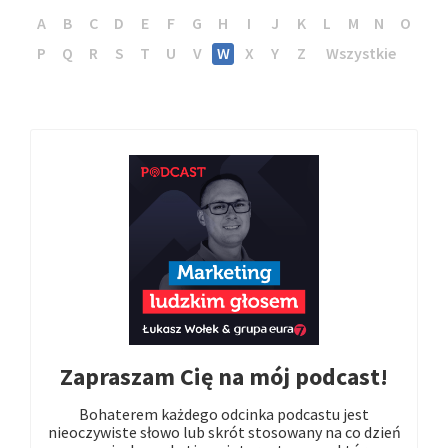
A
B
C
D
E
F
G
H
I
J
K
L
M
N
O
P
Q
R
S
T
U
V
W
X
Y
Z
Wszystkie
Zapraszam Cię na mój podcast!
Bohaterem każdego odcinka podcastu jest
nieoczywiste słowo lub skrót stosowany na co dzień