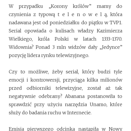
W przypadku „Korony królów” mamy do
czynienia z typową t e l e n o w e l ą, która
nadawana jest od poniedziałku do piątku w TVP1.
Serial opowiada o kulisach władzy Kazimierza
Wielkiego, króla Polski w latach 1333-1370.
Widownia? Ponad 3 mln widzów dały „Jedynce”
pozycję lidera rynku telewizyjnego.
Czy to możliwe, żeby serial, który budzi tyle
emocji i kontrowersji, przyciąga kilka milionów
przed odbiorniki telewizyjne, został aż tak
negatywnie odebrany? Abanana postanowiła to
sprawdzić przy użyciu narzędzia Unamo, które
służy do badania ruchu w Internecie.
Emisja pierwszego odcinka nastąpiła w Nowy