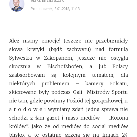
Maks Michalczak
poniedziałek, 8.01.2018, 11:13
Ależ mamy emocje! Jeszcze nie przebrzmiały
słowa krytyki (bądź zachwytu) nad formułą
Sylwestra w Zakopanem, jeszcze nie ostygła
skocznia w Bischofshofen, a już Polacy
zaabsorbowani są kolejnym tematem, dla
niektórych problemem – kamery Polsatu,
skierowane były podczas Gali Mistrzów Sportu
nie tam, gdzie powinny. Pośród tej gorączkowej, n
a r o d o w e j wymiany zdań, jedna sprawa nie
schodzi z łam gazet i mass mediów – „Korona
królów”. Jako że od mediów do social mediów
blisko, a te ostatnie grzeją się na liniach 24