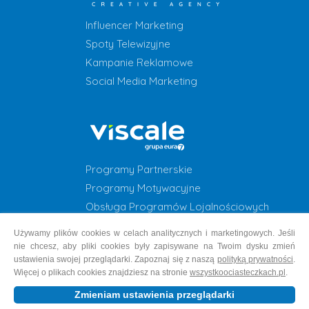
Influencer Marketing
Spoty Telewizyjne
Kampanie Reklamowe
Social Media Marketing
Programy Partnerskie
Programy Motywacyjne
Obsługa Programów Lojalnościowych
Programy Lojalnościowe
Używamy plików cookies w celach analitycznych i marketingowych. Jeśli
nie chcesz, aby pliki cookies były zapisywane na Twoim dysku zmień
ustawienia swojej przeglądarki. Zapoznaj się z naszą
polityką prywatności
.
Więcej o plikach cookies znajdziesz na stronie
wszystkoociasteczkach.pl
.
Copyright © 1999-2026 Grupa EURA7 | os. 2 Pułku Lotniczego 47A, 31-
Zmieniam ustawienia przeglądarki
870 Kraków