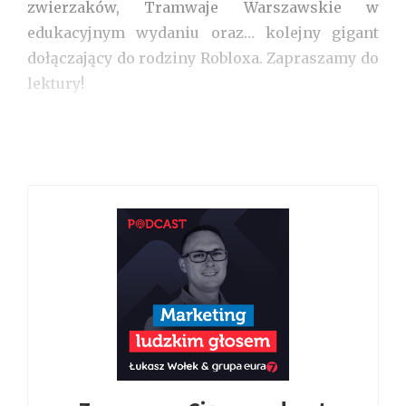
zwierzaków, Tramwaje Warszawskie w
edukacyjnym wydaniu oraz… kolejny gigant
dołączający do rodziny Robloxa. Zapraszamy do
lektury!