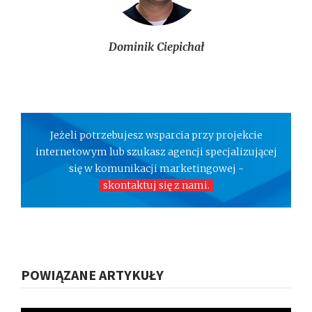
Dominik Ciepichał
Jeżeli potrzebujesz wsparcia przy projekcie
internetowym lub szukasz agencji specjalizującej
się w komunikacji marketingowej -
skontaktuj się z nami.
POWIĄZANE ARTYKUŁY