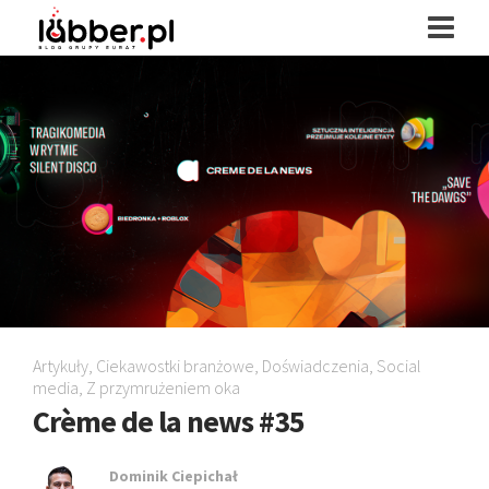
Artykuły
,
Ciekawostki branżowe
,
Doświadczenia
,
Social
media
,
Z przymrużeniem oka
Crème de la news #35
Dominik Ciepichał