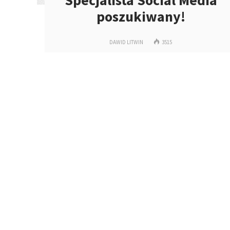
Specjalista Social Media
poszukiwany!
DAWID LITWIN
3515