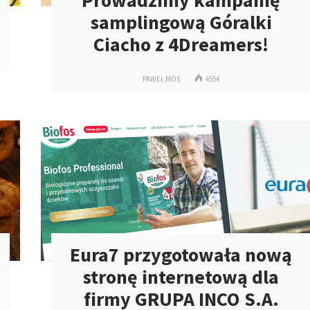
Prowadzimy kampanię
samplingową Góralki
Ciacho z 4Dreamers!
PAWEŁ MOŚ
4554
Eura7 przygotowała nową
stronę internetową dla
firmy GRUPA INCO S.A.