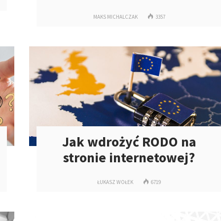
MAKS MICHALCZAK
3357
Jak wdrożyć RODO na
stronie internetowej?
ŁUKASZ WOŁEK
6719