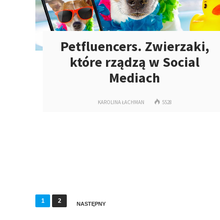
Petfluencers. Zwierzaki,
które rządzą w Social
Mediach
KAROLINA ŁACHMAN
5528
S
1
2
NASTĘPNY
t