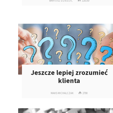
BARTOSZ DZIEDZIC
120150
Jeszcze lepiej zrozumieć
klienta
MAKS MICHALCZAK
2790