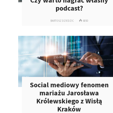
Czy warto nagrać własny
podcast?
BARTOSZ DZIEDZIC
6850
Social mediowy fenomen
mariażu Jarosława
Królewskiego z Wisłą
Kraków