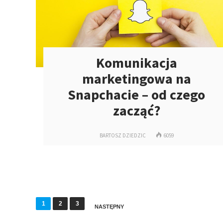
Komunikacja
marketingowa na
Snapchacie – od czego
zacząć?
BARTOSZ DZIEDZIC
6059
S
1
2
3
NASTĘPNY
t