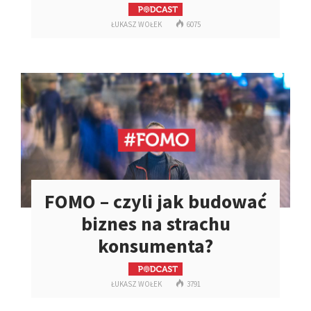
ŁUKASZ WOŁEK
6075
FOMO – czyli jak budować
biznes na strachu
konsumenta?
ŁUKASZ WOŁEK
3791