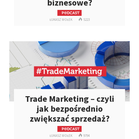
biznesowe?
ŁUKASZ WOŁEK
5223
Trade Marketing – czyli
jak bezpośrednio
zwiększać sprzedaż?
ŁUKASZ WOŁEK
9794