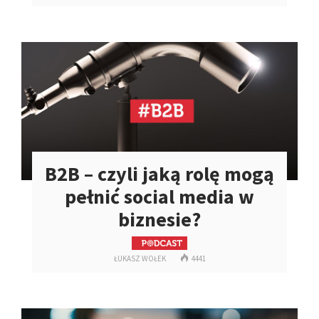
B2B – czyli jaką rolę mogą
pełnić social media w
biznesie?
ŁUKASZ WOŁEK
4441