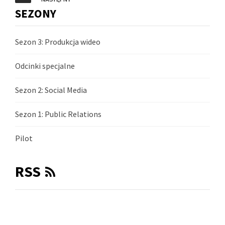
r
SEZONY
o
n
Sezon 3: Produkcja wideo
i
Odcinki specjalne
c
o
Sezon 2: Social Media
w
Sezon 1: Public Relations
a
n
Pilot
i
e
RSS
w
p
i