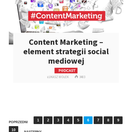
Content Marketing –
element strategii social
mediowej
ŁUKASZ WOŁEK
3483
S
1
2
3
4
5
6
7
8
9
POPRZEDNI
t
10
NASTĘPNY